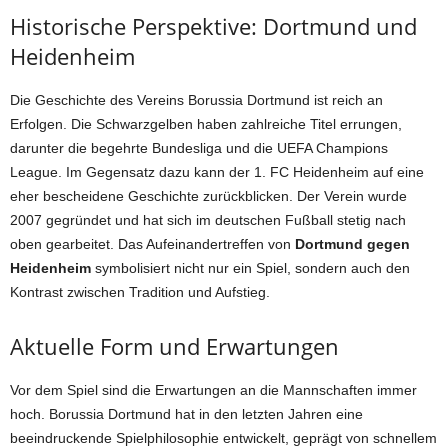
Historische Perspektive: Dortmund und
Heidenheim
Die Geschichte des Vereins Borussia Dortmund ist reich an
Erfolgen. Die Schwarzgelben haben zahlreiche Titel errungen,
darunter die begehrte Bundesliga und die UEFA Champions
League. Im Gegensatz dazu kann der 1. FC Heidenheim auf eine
eher bescheidene Geschichte zurückblicken. Der Verein wurde
2007 gegründet und hat sich im deutschen Fußball stetig nach
oben gearbeitet. Das Aufeinandertreffen von
Dortmund gegen
Heidenheim
symbolisiert nicht nur ein Spiel, sondern auch den
Kontrast zwischen Tradition und Aufstieg.
Aktuelle Form und Erwartungen
Vor dem Spiel sind die Erwartungen an die Mannschaften immer
hoch. Borussia Dortmund hat in den letzten Jahren eine
beeindruckende Spielphilosophie entwickelt, geprägt von schnellem