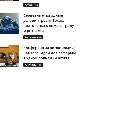
Америка
Серьезные погодные
условия грозят Техасу:
подготовка к дождю, граду
и рискам...
Актуальное
Конференция по экономике
Канзаса: идеи для реформы
водной политики штата
Актуальное